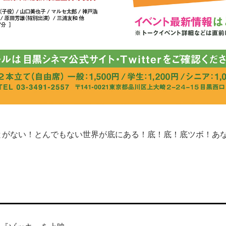
とがない！とんでもない世界が底にある！底！底！底ツボ！あ