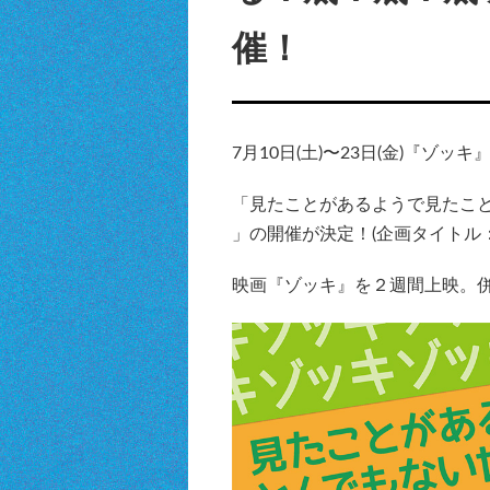
催！
7月10日(土)〜23日(金)『ゾッ
「見たことがあるようで見たこ
」の開催が決定！(企画タイトル
映画『ゾッキ』を２週間上映。併