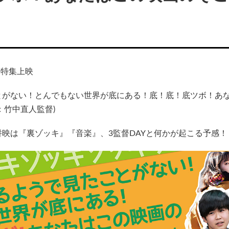
キ』特集上映
とがない！とんでもない世界が底にある！底！底！底ツボ！あ
：竹中直人監督)
映は『裏ゾッキ』『音楽』、3監督DAYと何かが起こる予感！