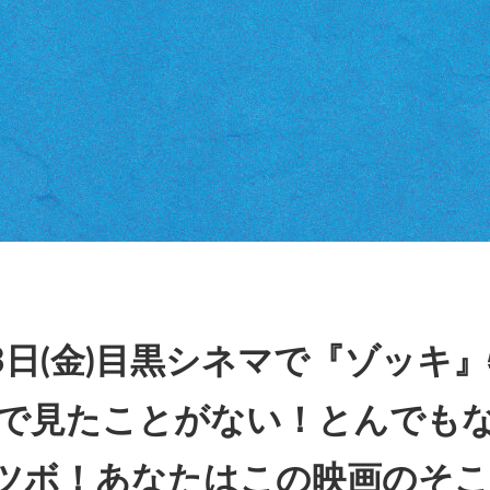
〜23日(金)目黒シネマで『ゾッ
で見たことがない！とんでも
ツボ！あなたはこの映画のそこ